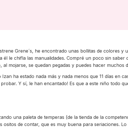
trene Grene´s, he encontrado unas bollitas de colores y un
a él le chifla las manualidades. Compré un poco sin saber d
ue, al mojarse, se quedan pegadas y puedes hacer muchos d
Izan ha estado nada más y nada menos que 11 días en casa
robar. Y sí, le han encantado! Es que a este niño todo que
izando una paleta de temperas (de la tienda de la competenci
 ositos de contar, que es muy buena para seriaciones. Lo de