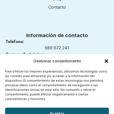
Contacto
Información de contacto
Teléfono:
689 672 241
Correo electrónico:
nuestrosmomentosmontessori@gmail.com
Gestionar consentimiento
Para ofrecer las mejores experiencias, utilizamos tecnologías como
las cookies para almacenar y/o acceder a la información del
dispositivo. El consentimiento de estas tecnologías nos permitirá
Legal
procesar datos como el comportamiento de navegación o las
identificaciones únicas en este sitio. No consentir o retirar el
consentimiento, puede afectar negativamente a ciertas
Aviso legal
características y funciones.
Política de privacidad
Política de cookies (UE)
Aceptar