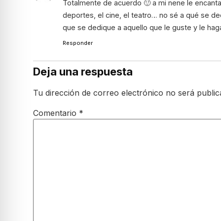
Totalmente de acuerdo 🙂 a mi nene le encantan t
deportes, el cine, el teatro… no sé a qué se 
que se dedique a aquello que le guste y le haga
Responder
Deja una respuesta
Tu dirección de correo electrónico no será public
Comentario
*