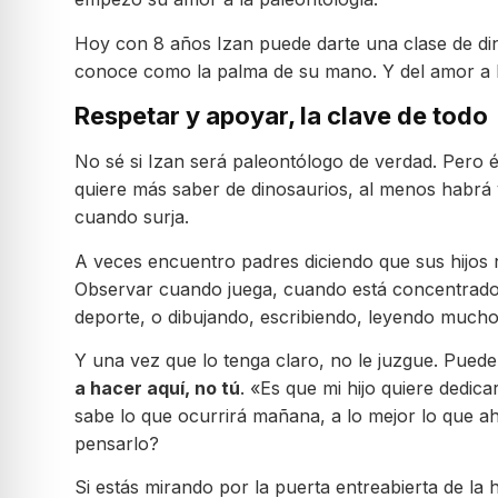
Hoy con 8 años Izan puede darte una clase de dino
conoce como la palma de su mano. Y del amor a los
Respetar y apoyar, la clave de todo
No sé si Izan será paleontólogo de verdad. Pero 
quiere más saber de dinosaurios, al menos habrá v
cuando surja.
A veces encuentro padres diciendo que sus hijos n
Observar cuando juega, cuando está concentrado. 
deporte, o dibujando, escribiendo, leyendo much
Y una vez que lo tenga claro, no le juzgue. Puede q
a hacer aquí, no tú
. «Es que mi hijo quiere dedi
sabe lo que ocurrirá mañana, a lo mejor lo que a
pensarlo?
Si estás mirando por la puerta entreabierta de la 