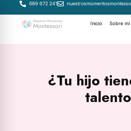
689 672 241
nuestrosmomentosmontesso
Inicio
Sobre mí
¿Tu hijo tie
talent