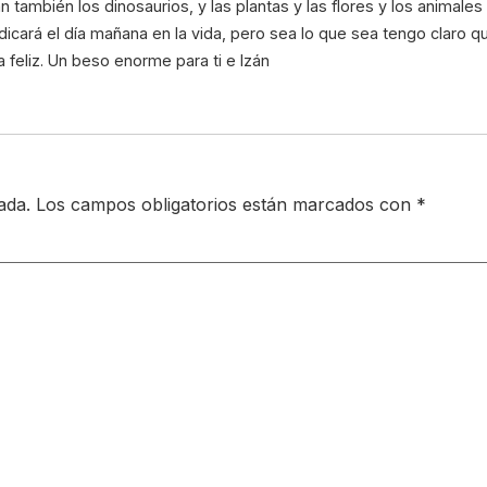
ambién los dinosaurios, y las plantas y las flores y los animales y l
dedicará el día mañana en la vida, pero sea lo que sea tengo cla
 feliz. Un beso enorme para ti e Izán
ada.
Los campos obligatorios están marcados con
*