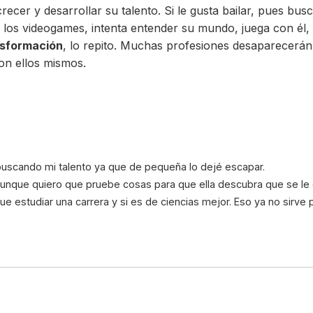
cer y desarrollar su talento. Si le gusta bailar, pues busca
 los videogames, intenta entender su mundo, juega con él, 
nsformación
, lo repito. Muchas profesiones desaparecerán,
on ellos mismos.
uscando mi talento ya que de pequeña lo dejé escapar.
unque quiero que pruebe cosas para que ella descubra que se le da
 estudiar una carrera y si es de ciencias mejor. Eso ya no sirve p