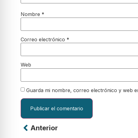
Nombre
*
Correo electrónico
*
Web
Guarda mi nombre, correo electrónico y web e
Anterior
Alternative: