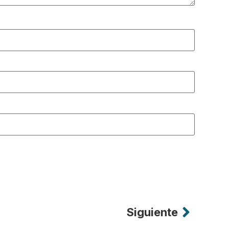
Siguiente