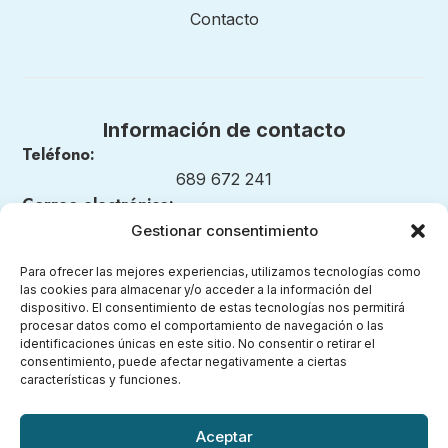
Contacto
Información de contacto
Teléfono:
689 672 241
Correo electrónico:
nuestrosmomentosmontessori@gmail.com
Gestionar consentimiento
Para ofrecer las mejores experiencias, utilizamos tecnologías como
las cookies para almacenar y/o acceder a la información del
dispositivo. El consentimiento de estas tecnologías nos permitirá
Legal
procesar datos como el comportamiento de navegación o las
identificaciones únicas en este sitio. No consentir o retirar el
consentimiento, puede afectar negativamente a ciertas
Aviso legal
características y funciones.
Política de privacidad
Política de cookies (UE)
Aceptar