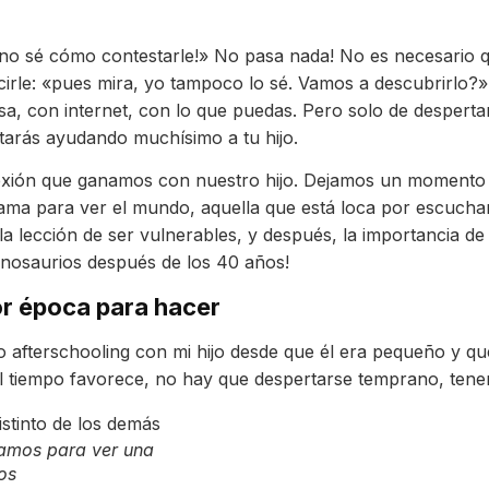
no sé cómo contestarle!» No pasa nada! No es necesario qu
 decirle: «pues mira, yo tampoco lo sé. Vamos a descubrirlo
casa, con internet, con lo que puedas. Pero solo de despert
starás ayudando muchísimo a tu hijo.
exión que ganamos con nuestro hijo. Dejamos un momento d
lama para ver el mundo, aquella que está loca por escucharl
 lección de ser vulnerables, y después, la importancia de 
inosaurios después de los 40 años!
or época para hacer
 afterschooling con mi hijo desde que él era pequeño y qu
l tiempo favorece, no hay que despertarse temprano, tene
hamos para ver una
os