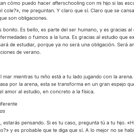
 cómo puedo hacer afterschooling con mi hijo si las escu
l cole?», me preguntan. Y claro que sí. Claro que se cans
que son obligaciones.
onito. Es bello, es parte del ser humano, y es gracias al e
fermedades o fuimos a la luna. Es gracias al estudio que e
cansará de estudiar, porque ya no será una obligación. Será 
aciones de verano.
l mar mientras tu niño está a tu lado jugando con la aren
asa por la arena, esta se transforma en un gran espejo que
 amor al estudio, en concreto a la física.
ias
 estarás pensando. Si es tu caso, pregunta tú a tu hijo. «H
?» y es probable que te diga que sí. A lo mejor no se había