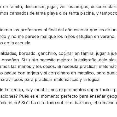
r en familia, descansar, jugar, ver los amigos, desconecta
os cansados de tanta playa o de tanta piscina, y tampoco
den a los profesores al final del año escolar que les de u
ndo y no me parece mal que los niños estudien en verano. 
s en la escuela.
dades, bordado, ganchillo, cocinar en familia, jugar a jue
nseñan. Si tu hijo necesita mejorar la caligrafía, dale plasti
amos las manos y los dedos. Si necesita practicar matemát
pague con tarjeta y sí con dinero en metálico, para que 
ravillosos para practicar matemáticas y la lógica.
s de la ciencia, hay muchísimos experimentos super fáciles 
caciones? Pues es el momento perfecto para enseñar geograf
le el rio! Si él ha estudiado sobre el barroco, el románico y