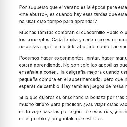
Por supuesto que el verano es la época para esta
«me aburro», es cuando hay esas tardes que estam
no usar este tiempo para aprender?
Muchas familias compran el cuadernillo Rubio o pi
los conceptos. Cada familia y cada niño es un mu
necesitas seguir el modelo aburrido como hacemo
Podemos hacer experimentos, pintar, hacer manuali
estará aprendiendo. No son solo las apostillas que e
enséñale a coser… la caligrafía mejora cuando us
pequeña compra en el supermercado, pero que no 
esperar de cambio. Hay también juegos de mesa ma
Si lo que quieres es enseñarle la belleza por tra
mucho dinero para practicar. ¿Vas viajar estas va
en tu viaje pasarás por alguno de esos ríos, ¡enséña
en el pueblo y pregúntale que estilo es.