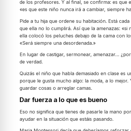
de los profesores. Y al final, se confirma: es que
«es que este niño nunca irá a cambiar, siempre h
Pide a tu hija que ordene su habitación. Está cad
que ella no lo cumplirá. Así que la amenazas: «si 
ella colocó los peluches debajo de la cama con los
«Será siempre una desordenada.»
En lugar de castigar, sermonear, amenazar… ¿por 
de verdad.
Quizás el niño que habla demasiado en clase es un
porque le gusta mucho algo: la moda, a lo mejo
guardar cosas o arreglar camas.
Dar fuerza a lo que es bueno
Eso no significa que tienes de pasarle la mano por
ayudar en la situación que estáis pasando.
Maria Montessori decía que deberíamos reforzar el 