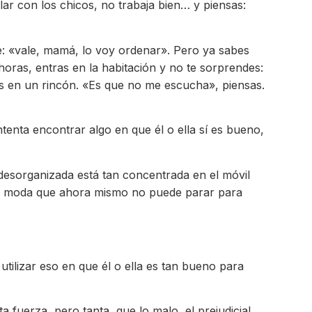
lar con los chicos, no trabaja bien… y piensas:
ce: «vale, mamá, lo voy ordenar». Pero ya sabes
 horas, entras en la habitación y no te sorprendes:
ados en un rincón. «Es que no me escucha», piensas.
enta encontrar algo en que él o ella sí es bueno,
 desorganizada está tan concentrada en el móvil
re moda que ahora mismo no puede parar para
utilizar eso en que él o ella es tan bueno para
 fuerza, pero tanta, que lo malo, el prejudicial,