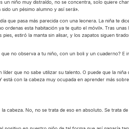
 es un niño muy distraído, no se concentra, solo quiere char
a sido un pésimo alumno y así será».
a día que pasa más parecida con una leonera. La niña te di
no ordenas esta habitación ya te quito el móvil». Tras unas
 pies, estiró la manta sin alisar, y los zapatos siguen tir
que no observa a tu niño, con un boli y un cuaderno? E int
 líder que no sabe utilizar su talento. O puede que la niña
r. Y está con la cabeza muy ocupada en aprender más sob
 la cabeza. No, no se trata de eso en absoluto. Se trata de 
positivo en nuestro niño de tal forma que así ganaría tanta