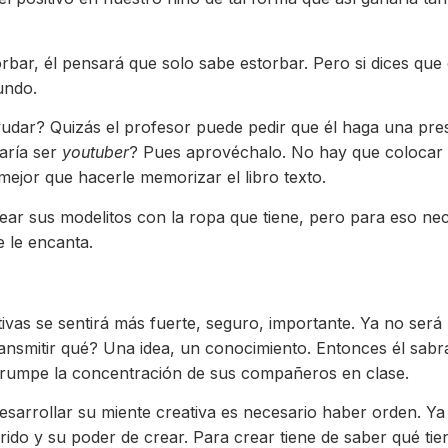
orbar, él pensará que solo sabe estorbar. Pero si dices qu
undo.
dar? Quizás el profesor puede pedir que él haga una pres
taría ser
youtuber
? Pues aprovéchalo. No hay que colocar e
ejor que hacerle memorizar el libro texto.
ear sus modelitos con la ropa que tiene, pero para eso ne
 le encanta.
tivas se sentirá más fuerte, seguro, importante. Ya no será
ransmitir qué? Una idea, un conocimiento. Entonces él sab
errumpe la concentración de sus compañeros en clase.
sarrollar su miente creativa es necesario haber orden. Y
uirido y su poder de crear. Para crear tiene de saber qué ti