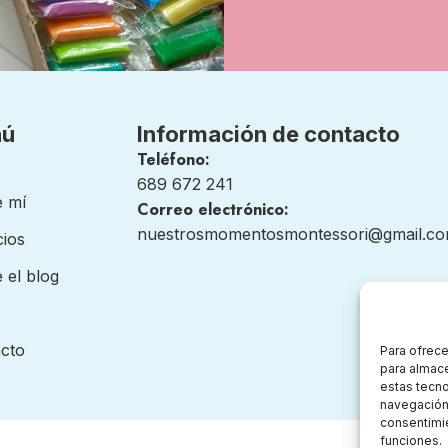
nú
Información de contacto
Teléfono:
689 672 241
 mí
Correo electrónico:
nuestrosmomentosmontessori@gmail.c
cios
 el blog
cto
Para ofrece
para almace
estas tecn
navegación o
consentimie
funciones.