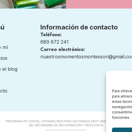
nú
Información de contacto
Teléfono:
689 672 241
 mí
Correo electrónico:
nuestrosmomentosmontessori@gmail.c
cios
 el blog
cto
Para ofrece
para almace
estas tecn
navegación o
consentimie
funciones.