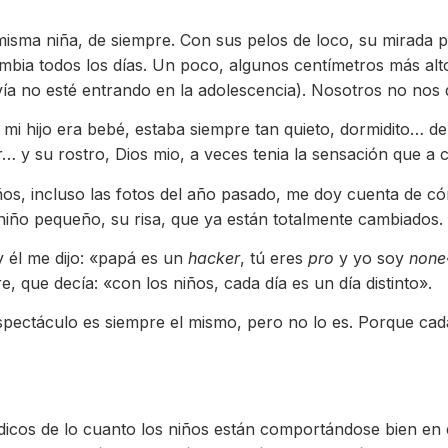
misma niña, de siempre. Con sus pelos de loco, su mirada p
ambia todos los días. Un poco, algunos centímetros más alt
a no esté entrando en la adolescencia). Nosotros no nos 
i hijo era bebé, estaba siempre tan quieto, dormidito… d
 y su rostro, Dios mio, a veces tenia la sensación que a ca
ños, incluso las fotos del año pasado, me doy cuenta de có
niño pequeño, su risa, que ya están totalmente cambiados.
 él me dijo: «papá es un
hacker
, tú eres
pro
y yo soy
none
, que decía: «con los niños, cada día es un día distinto».
espectáculo es siempre el mismo, pero no lo es. Porque ca
iódicos de lo cuanto los niños están comportándose bien en