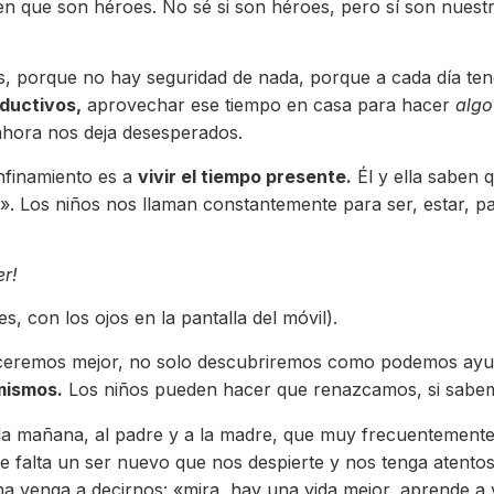
cen que son héroes. No sé si son héroes, pero sí son nue
s, porque no hay seguridad de nada, porque a cada día t
ductivos,
aprovechar ese tiempo en casa para hacer
algo 
ahora nos deja desesperados.
nfinamiento es a
vivir el tiempo presente.
Él y ella saben 
s». Los niños nos llaman constantemente para ser, estar,
er!
, con los ojos en la pantalla del móvil).
oceremos mejor, no solo descubriremos como podemos ayud
mismos.
Los niños pueden hacer que renazcamos, si sabem
 la mañana, al padre y a la madre, que muy frecuentemente
e falta un ser nuevo que nos despierte y nos tenga atent
 venga a decirnos: «mira, hay una vida mejor, aprende a vi