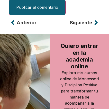
Anterior
Siguiente
Alternative:
Quiero entrar
en la
academia
online
Explora mis cursos
online de Montessori
y Disciplina Positiva
para transformar tu
manera de
acompañar a la